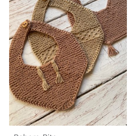
Blog
Contacto
Newsletter
Carrito
Mi cuenta