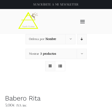
Saltar
SUSCRÍBETE A
MI NEWSLETTER
al
contenido
Toggle
Navigation
Inicio
Ordena por
Nombre
About
Mostrar
3 productos
Tienda
Clase online
Babero Rita
Videos
5,00
€
IVA inc.