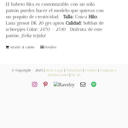
Blog
El
babero Rita
es customizable, con un sólo
patrón puedes hacer el modelo que quieras con
un poquito de creatividad.
Talla:
Única
Hilo:
Contacto
Lana grosor DK 20 grs aprox
Calidad:
Softfun de
scheepjes Color: 2470 - 2530 Disfruta de este
patrón. ¡Feliz tejido!
Newsletter
Añadir al carrito
Detalles
Carrito
© Copyright – 2023 |
Aviso Legal
|
Privacidad
|
Cookies
|
Compras y
Mi cuenta
devoluciones
|
by SG