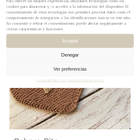
Para ofrecer las mejores experiencias, utilizamos tecnologías como las
Blog
cookies para almacenar y/o acceder a la información del dispositivo. El
consentimiento de estas tecnologías nos permitirá procesar datos como el
comportamiento de navegación o las identificaciones únicas en este sitio.
Contacto
No consentir o retirar el consentimiento, puede afectar negativamente a
ciertas características y funciones.
Newsletter
Aceptar
Denegar
Carrito
Ver preferencias
Mi cuenta
Cookies
Política de privacidad
Aviso Legal