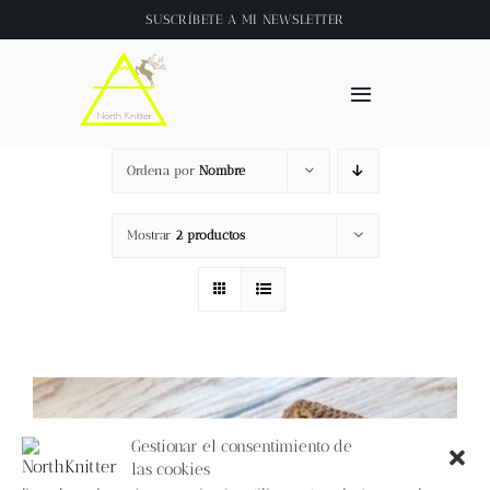
Saltar
SUSCRÍBETE A
MI NEWSLETTER
al
contenido
Toggle
Navigation
Inicio
Ordena por
Nombre
About
Mostrar
2 productos
Tienda
Clase online
Videos
Gestionar el consentimiento de
las cookies