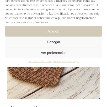
Para ofrecer las mejores experiencias, utilizamos tecnologías como las
Blog
cookies para almacenar y/o acceder a la información del dispositivo. El
consentimiento de estas tecnologías nos permitirá procesar datos como el
comportamiento de navegación o las identificaciones únicas en este sitio.
Contacto
No consentir o retirar el consentimiento, puede afectar negativamente a
ciertas características y funciones.
Newsletter
Aceptar
Denegar
Carrito
Ver preferencias
Mi cuenta
Cookies
Política de privacidad
Aviso Legal