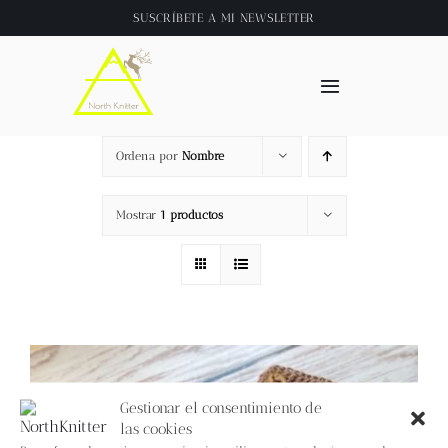
Saltar
SUSCRÍBETE A
MI NEWSLETTER
al
contenido
Toggle
Navigation
Inicio
Ordena por
Nombre
About
Mostrar
1 productos
Tienda
Clase online
Videos
Gestionar el consentimiento de
las cookies