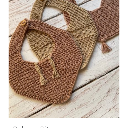
Blog
Contacto
Newsletter
Carrito
Mi cuenta