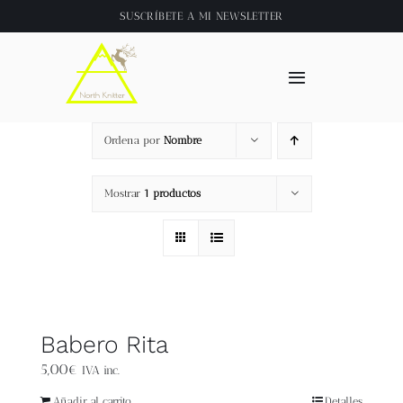
Saltar
SUSCRÍBETE A
MI NEWSLETTER
al
contenido
Toggle
Navigation
Inicio
Ordena por
Nombre
About
Mostrar
1 productos
Tienda
Clase online
Babero Rita
Videos
5,00
€
IVA inc.
Añadir al carrito
Detalles