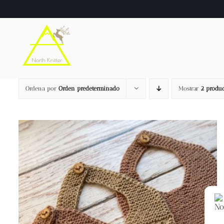
Saltar
al
contenido
Ordena por
Orden predeterminado
Mostrar
2 produc