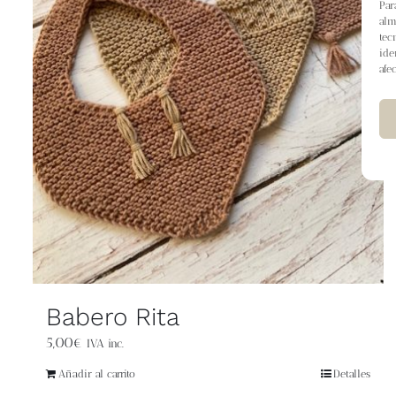
Par
alm
tec
ide
afe
Babero Rita
5,00
€
IVA inc.
Añadir al carrito
Detalles