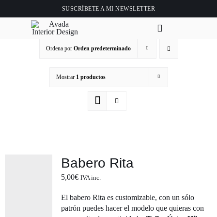
Saltar
SUSCRÍBETE A
MI NEWSLETTER
al
contenido
Toggle
Navigation
Ordena por
Orden predeterminado
Ini
Mostrar
1 productos
Ab
Tie
Clase 
Babero Rita
Vid
5,00
€
IVA inc.
El
babero Rita
es customizable, con un sólo
Bl
patrón puedes hacer el modelo que quieras con