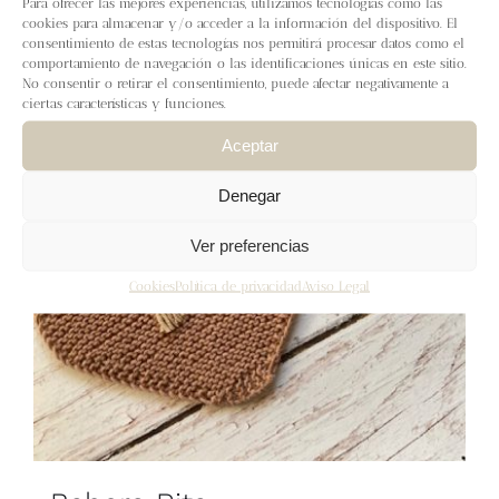
Para ofrecer las mejores experiencias, utilizamos tecnologías como las
Blog
cookies para almacenar y/o acceder a la información del dispositivo. El
consentimiento de estas tecnologías nos permitirá procesar datos como el
comportamiento de navegación o las identificaciones únicas en este sitio.
Contacto
No consentir o retirar el consentimiento, puede afectar negativamente a
ciertas características y funciones.
Newsletter
Aceptar
Denegar
Carrito
Ver preferencias
Mi cuenta
Cookies
Política de privacidad
Aviso Legal