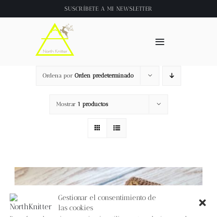
Saltar
SUSCRÍBETE A
MI NEWSLETTER
al
contenido
Toggle
Navigation
Inicio
Ordena por
Orden predeterminado
About
Mostrar
1 productos
Tienda
Clase online
Videos
Gestionar el consentimiento de
las cookies