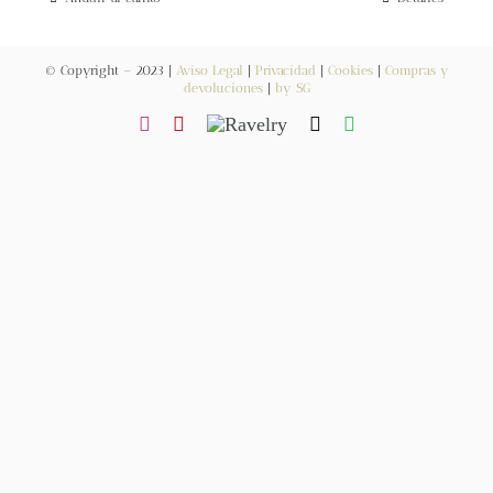
Blog
© Copyright – 2023 |
Aviso Legal
|
Privacidad
|
Cookies
|
Compras y
Contacto
devoluciones
|
by SG
Newsletter
Carrito
Mi cuenta