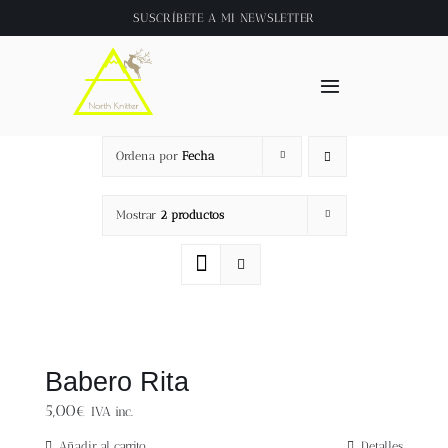
Saltar
SUSCRÍBETE A
MI NEWSLETTER
al
contenido
Toggle
Navigation
Inicio
Ordena por
Fecha
About
Mostrar
2 productos
Tienda
Clase online
Babero Rita
Videos
5,00
€
IVA inc.
Añadir al carrito
Detalles