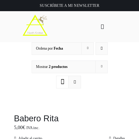
Saltar
SUSCRÍBETE A
MI NEWSLETTER
al
contenido
Toggle
Navigation
Inicio
Ordena por
Fecha
About
Mostrar
2 productos
Tienda
Clase online
Babero Rita
Videos
5,00
€
IVA inc.
Añadir al carrito
Detalles