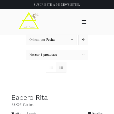
Saltar
SUSCRÍBETE A
MI NEWSLETTER
al
contenido
Toggle
Navigation
Inicio
Ordena por
Fecha
About
Mostrar
1 productos
Tienda
Clase online
Babero Rita
Videos
5,00
€
IVA inc.
Añadir al carrito
Detalles